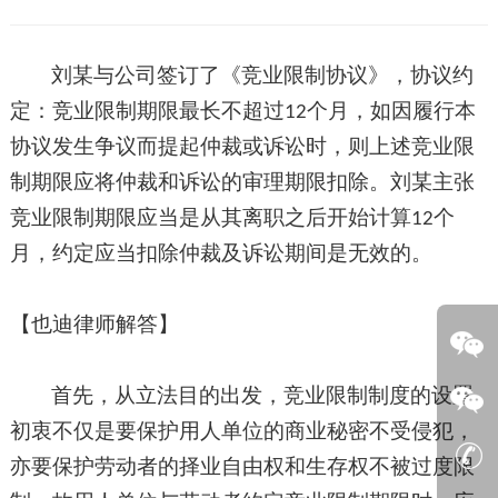
刘某与
公司签订了《竞业限制协议》，协议约
定：
竞业限制期限最长不超过
个月
，
如因履行本
12
协议发生争议而提起仲裁或诉讼时，则上述竞业限
制期限应将仲裁和诉讼的审理期限扣除
。
刘某主张
竞业限制期限应当是
从
其离职之后
开始计算
个
12
月，约定应当扣除仲裁及诉讼期间是无效的。
【也迪律师解答】
首先，从立法目的出发，竞业限制制度的设置
初衷不仅是要保护用人单位的商业秘密不受侵犯，
亦要保护劳动者的择业自由权和生存权不被过度限