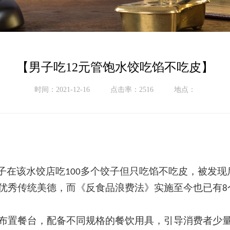
【男子吃12元管饱水饺吃馅不吃皮】
时间：2021-12-16
点击率：2516
地点：
子
在该水饺店
吃
多个
饺子但
只吃馅不吃皮，被发现
100
优秀传统美德，而《反食品浪费法》实施至今也已有
8
布置餐台，配备不同规格的餐饮用具，引导消费者少