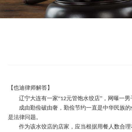
【
也迪律师解答
】
辽宁大连
有一家
“
元管饱水饺店”，
网曝一男
12
成由勤俭破由奢，勤俭节约一直是中华民族的
是法律问题。
作为该水饺店的店家，应当根据用餐人数合理