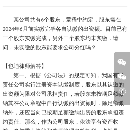
某公司共有
个股东，章程中约定，股东需在
6
年
月前实缴完毕各自认缴的出资额。目前已有
2
024
6
三个股东实缴完成，另外三个股东均未实缴，请
问，未实缴的股东能要求公司分红吗？
【也迪律师解答】
第一、根据《公司法》的规定可知，我国有限
责任公司实行注册资本认缴制度，
股东以其认缴的
出资额为限对公司承担
责任，若
股东
未
按期足额缴
纳
其在
公司章程中
自行
认缴的出资额
时，除
足额缴
纳外，还应当向已按期足额缴纳出资的股东承担违
约责任。
那么，作为
公司股东
，
依法享有资产收